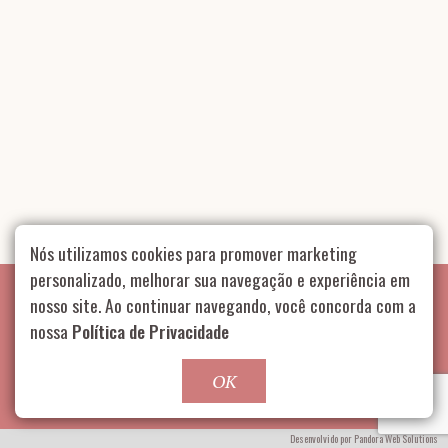
Nós utilizamos cookies para promover marketing
personalizado, melhorar sua navegação e experiência em
nosso site. Ao continuar navegando, você concorda com a
nossa
Política de Privacidade
GOSTOU? CLIQUE AQUI E ENTRE EM CONTATO
OK
Rua Aurélia, 1714 – Vila Romana, São Paulo – SP
|
55 11
99178-5848
|
contato@nucleofood.com
Desenvolvido por
Pandora Web Solutions