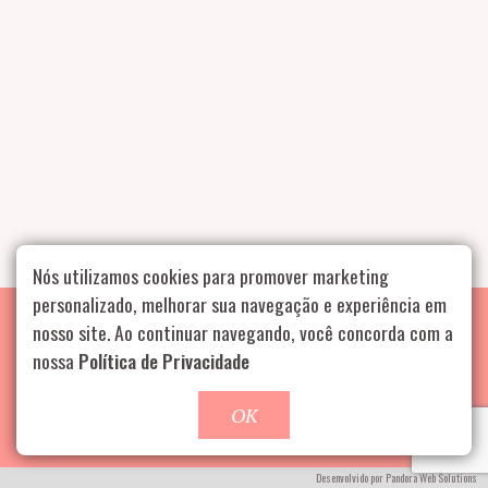
Nós utilizamos cookies para promover marketing
personalizado, melhorar sua navegação e experiência em
nosso site. Ao continuar navegando, você concorda com a
nossa
Política de Privacidade
GOSTOU? CLIQUE AQUI E ENTRE EM CONTATO
OK
Rua Aurélia, 1714 – Vila Romana, São Paulo – SP
|
55 11
99178-5848
|
contato@nucleofood.com
Desenvolvido por
Pandora Web Solutions