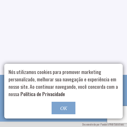
Nós utilizamos cookies para promover marketing
personalizado, melhorar sua navegação e experiência em
nosso site. Ao continuar navegando, você concorda com a
nossa
Política de Privacidade
GOSTOU? CLIQUE AQUI E ENTRE EM CONTATO
OK
Rua Aurélia, 1714 – Vila Romana, São Paulo – SP
|
55 11
99178-5848
|
contato@nucleofood.com
Desenvolvido por
Pandora Web Solutions