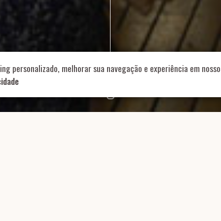
714 – Vila Romana, São Paulo – SP
|
55 11 99178-5848
|
contat
Role para continar
ing personalizado, melhorar sua navegação e experiência em nosso 
cidade