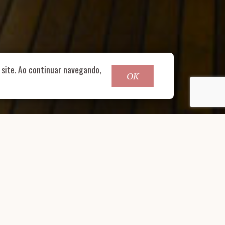
o@nucleofood.com
site. Ao continuar navegando,
OK