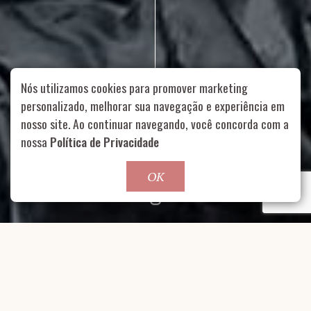
Nós utilizamos cookies para promover marketing
personalizado, melhorar sua navegação e experiência em
nosso site. Ao continuar navegando, você concorda com a
Rua Aurélia, 1714 – Vila Romana, São Paulo – SP
|
55 11
nossa
Política de Privacidade
99178-5848
|
contato@nucleofood.com
Role para continar
OK