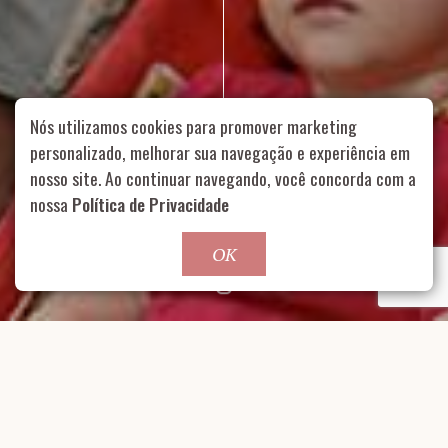
Nós utilizamos cookies para promover marketing
personalizado, melhorar sua navegação e experiência em
nosso site. Ao continuar navegando, você concorda com a
Rua Aurélia, 1714 – Vila Romana, São Paulo – SP
|
55 11
nossa
Política de Privacidade
99178-5848
|
contato@nucleofood.com
Role para continar
OK