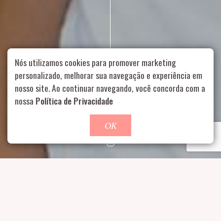
Nós utilizamos cookies para promover marketing
personalizado, melhorar sua navegação e experiência em
nosso site. Ao continuar navegando, você concorda com a
Rua Aurélia, 1714 – Vila Romana, São Paulo – SP
|
55 11
nossa
Política de Privacidade
99178-5848
|
contato@nucleofood.com
Role para continar
OK