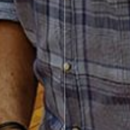
714 – Vila Romana, São Paulo – SP
|
55 11 99178-5848
|
contat