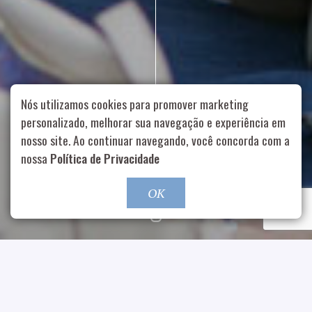
Nós utilizamos cookies para promover marketing
personalizado, melhorar sua navegação e experiência em
nosso site. Ao continuar navegando, você concorda com a
Rua Aurélia, 1714 – Vila Romana, São Paulo – SP
|
55 11
nossa
Política de Privacidade
99178-5848
|
contato@nucleofood.com
Role para continar
OK