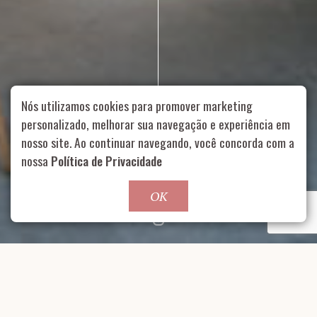
Nós utilizamos cookies para promover marketing
personalizado, melhorar sua navegação e experiência em
nosso site. Ao continuar navegando, você concorda com a
Rua Aurélia, 1714 – Vila Romana, São Paulo – SP
|
55 11
nossa
Política de Privacidade
99178-5848
|
contato@nucleofood.com
Role para continar
OK