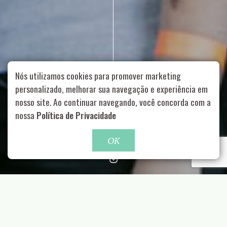
Nós utilizamos cookies para promover marketing
personalizado, melhorar sua navegação e experiência em
nosso site. Ao continuar navegando, você concorda com a
Rua Aurélia, 1714 – Vila Romana, São Paulo – SP
|
55 11
nossa
Política de Privacidade
99178-5848
|
contato@nucleofood.com
Role para continar
OK