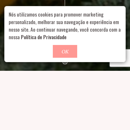
Nós utilizamos cookies para promover marketing
personalizado, melhorar sua navegação e experiência em
nosso site. Ao continuar navegando, você concorda com a
Rua Aurélia, 1714 – Vila Romana, São Paulo – SP
|
55 11
99178-5848
|
contato@nucleofood.com
nossa
Política de Privacidade
Role para continar
OK