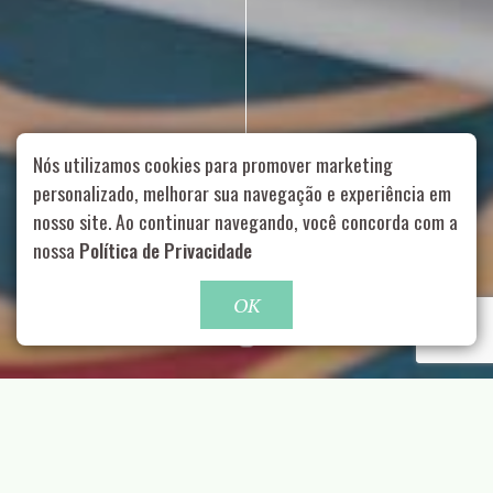
Nós utilizamos cookies para promover marketing
personalizado, melhorar sua navegação e experiência em
nosso site. Ao continuar navegando, você concorda com a
Rua Aurélia, 1714 – Vila Romana, São Paulo – SP
|
55 11
nossa
Política de Privacidade
99178-5848
|
contato@nucleofood.com
Role para continar
OK