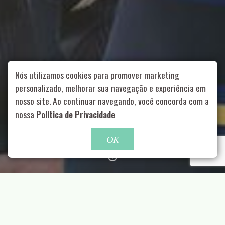
Nós utilizamos cookies para promover marketing
personalizado, melhorar sua navegação e experiência em
nosso site. Ao continuar navegando, você concorda com a
Rua Aurélia, 1714 – Vila Romana, São Paulo – SP
|
55 11
nossa
Política de Privacidade
99178-5848
|
contato@nucleofood.com
Role para continar
OK