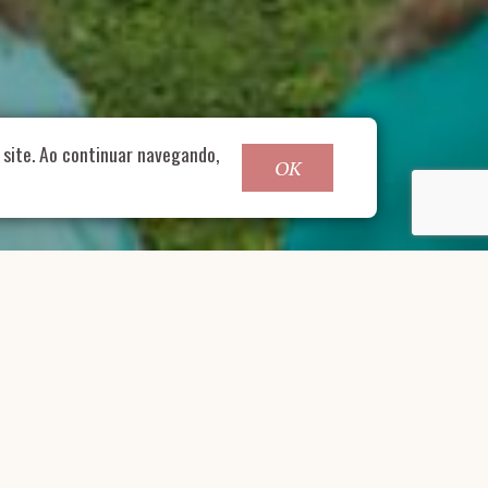
o@nucleofood.com
site. Ao continuar navegando,
OK