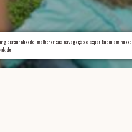
714 – Vila Romana, São Paulo – SP
|
55 11 99178-5848
|
contat
Role para continar
ing personalizado, melhorar sua navegação e experiência em nosso 
cidade