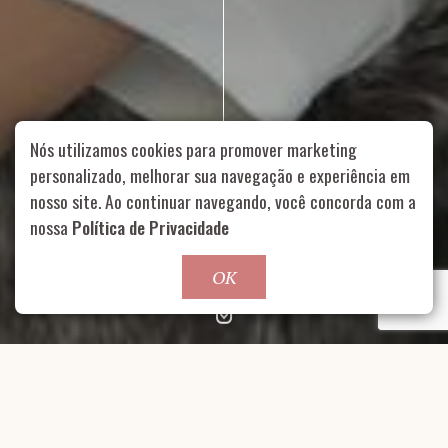
Nós utilizamos cookies para promover marketing
personalizado, melhorar sua navegação e experiência em
nosso site. Ao continuar navegando, você concorda com a
Rua Aurélia, 1714 – Vila Romana, São Paulo – SP
|
55 11
nossa
Política de Privacidade
99178-5848
|
contato@nucleofood.com
Role para continar
OK