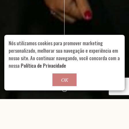
Nós utilizamos cookies para promover marketing
personalizado, melhorar sua navegação e experiência em
nosso site. Ao continuar navegando, você concorda com a
Rua Aurélia, 1714 – Vila Romana, São Paulo – SP
|
55 11
nossa
Política de Privacidade
99178-5848
|
contato@nucleofood.com
Role para continar
OK