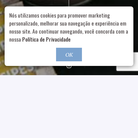
Nós utilizamos cookies para promover marketing
personalizado, melhorar sua navegação e experiência em
nosso site. Ao continuar navegando, você concorda com a
Rua Aurélia, 1714 – Vila Romana, São Paulo – SP
|
55 11
99178-5848
|
contato@nucleofood.com
nossa
Política de Privacidade
Role para continar
OK