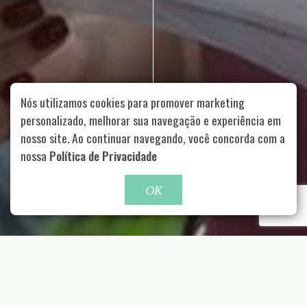
Nós utilizamos cookies para promover marketing
personalizado, melhorar sua navegação e experiência em
nosso site. Ao continuar navegando, você concorda com a
Rua Aurélia, 1714 – Vila Romana, São Paulo – SP
|
55 11
nossa
Política de Privacidade
99178-5848
|
contato@nucleofood.com
Role para continar
OK