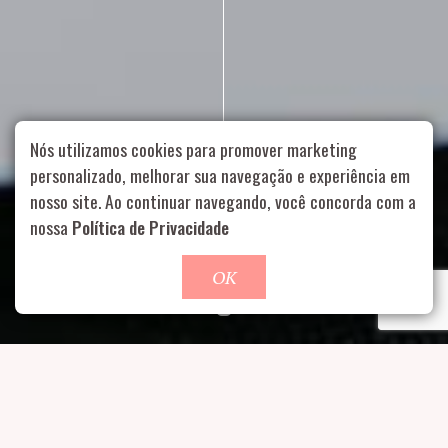
Nós utilizamos cookies para promover marketing
personalizado, melhorar sua navegação e experiência em
nosso site. Ao continuar navegando, você concorda com a
Rua Aurélia, 1714 – Vila Romana, São Paulo – SP
|
55 11
nossa
Política de Privacidade
99178-5848
|
contato@nucleofood.com
Role para continar
OK