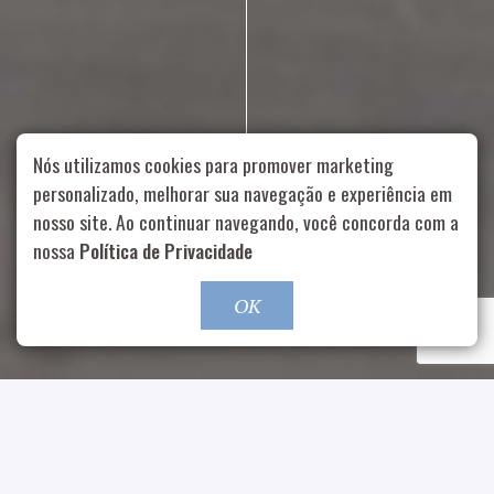
Nós utilizamos cookies para promover marketing
personalizado, melhorar sua navegação e experiência em
nosso site. Ao continuar navegando, você concorda com a
Rua Aurélia, 1714 – Vila Romana, São Paulo – SP
|
55 11
nossa
Política de Privacidade
99178-5848
|
contato@nucleofood.com
Role para continar
OK