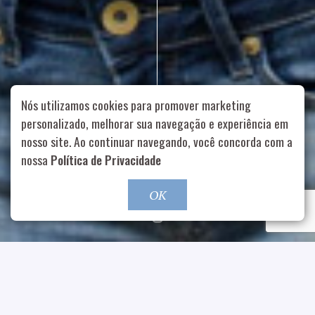
Nós utilizamos cookies para promover marketing
personalizado, melhorar sua navegação e experiência em
nosso site. Ao continuar navegando, você concorda com a
Rua Aurélia, 1714 – Vila Romana, São Paulo – SP
|
55 11
nossa
Política de Privacidade
99178-5848
|
contato@nucleofood.com
Role para continar
OK