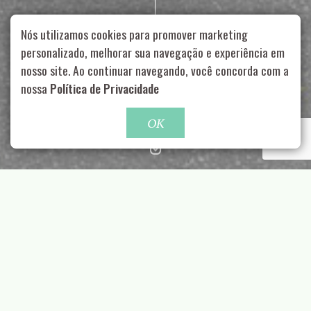
Nós utilizamos cookies para promover marketing
personalizado, melhorar sua navegação e experiência em
nosso site. Ao continuar navegando, você concorda com a
Rua Aurélia, 1714 – Vila Romana, São Paulo – SP
|
55 11
99178-5848
|
contato@nucleofood.com
nossa
Política de Privacidade
Role para continar
OK