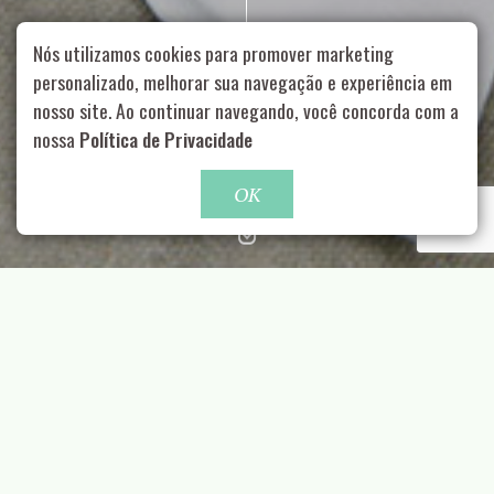
Nós utilizamos cookies para promover marketing
personalizado, melhorar sua navegação e experiência em
nosso site. Ao continuar navegando, você concorda com a
Rua Aurélia, 1714 – Vila Romana, São Paulo – SP
|
55 11
99178-5848
|
contato@nucleofood.com
nossa
Política de Privacidade
Role para continar
OK