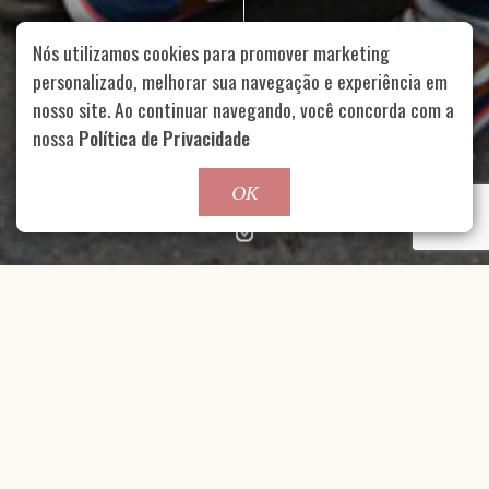
Nós utilizamos cookies para promover marketing
personalizado, melhorar sua navegação e experiência em
nosso site. Ao continuar navegando, você concorda com a
Rua Aurélia, 1714 – Vila Romana, São Paulo – SP
|
55 11
99178-5848
|
contato@nucleofood.com
nossa
Política de Privacidade
Role para continar
OK