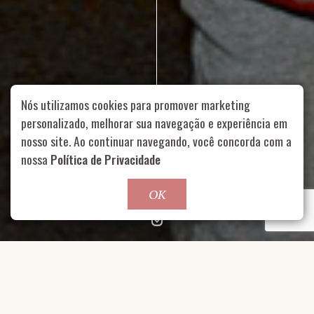
Nós utilizamos cookies para promover marketing
personalizado, melhorar sua navegação e experiência em
nosso site. Ao continuar navegando, você concorda com a
Rua Aurélia, 1714 – Vila Romana, São Paulo – SP
|
55 11
nossa
Política de Privacidade
99178-5848
|
contato@nucleofood.com
Role para continar
OK