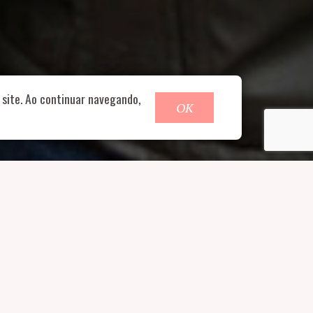
o@nucleofood.com
site. Ao continuar navegando,
OK