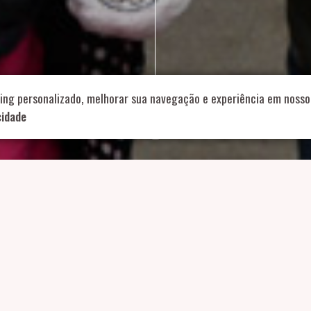
714 – Vila Romana, São Paulo – SP
|
55 11 99178-5848
|
contat
Role para continar
ing personalizado, melhorar sua navegação e experiência em nosso 
cidade