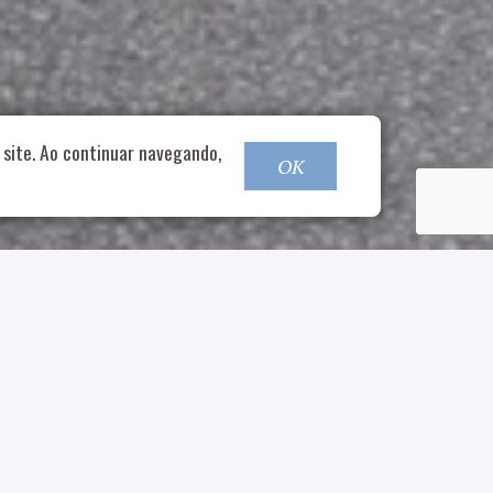
o@nucleofood.com
site. Ao continuar navegando,
OK