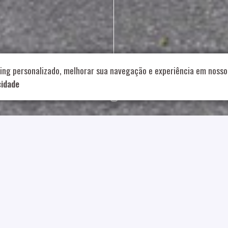
714 – Vila Romana, São Paulo – SP
|
55 11 99178-5848
|
contat
Role para continar
ing personalizado, melhorar sua navegação e experiência em nosso 
cidade