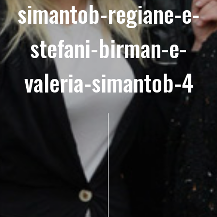
simantob-regiane-e-
stefani-birman-e-
valeria-simantob-4