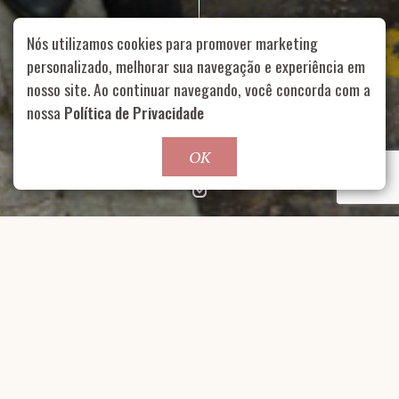
Nós utilizamos cookies para promover marketing
personalizado, melhorar sua navegação e experiência em
nosso site. Ao continuar navegando, você concorda com a
Rua Aurélia, 1714 – Vila Romana, São Paulo – SP
|
55 11
99178-5848
|
contato@nucleofood.com
nossa
Política de Privacidade
Role para continar
OK