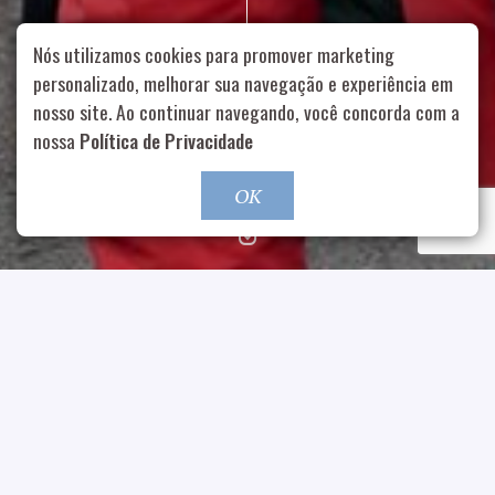
Nós utilizamos cookies para promover marketing
personalizado, melhorar sua navegação e experiência em
nosso site. Ao continuar navegando, você concorda com a
Rua Aurélia, 1714 – Vila Romana, São Paulo – SP
|
55 11
99178-5848
|
contato@nucleofood.com
nossa
Política de Privacidade
Role para continar
OK