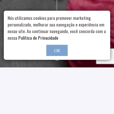
Nós utilizamos cookies para promover marketing
personalizado, melhorar sua navegação e experiência em
nosso site. Ao continuar navegando, você concorda com a
Rua Aurélia, 1714 – Vila Romana, São Paulo – SP
|
55 11
nossa
Política de Privacidade
99178-5848
|
contato@nucleofood.com
Role para continar
OK