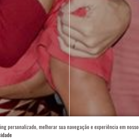
714 – Vila Romana, São Paulo – SP
|
55 11 99178-5848
|
contat
Role para continar
ing personalizado, melhorar sua navegação e experiência em nosso 
cidade