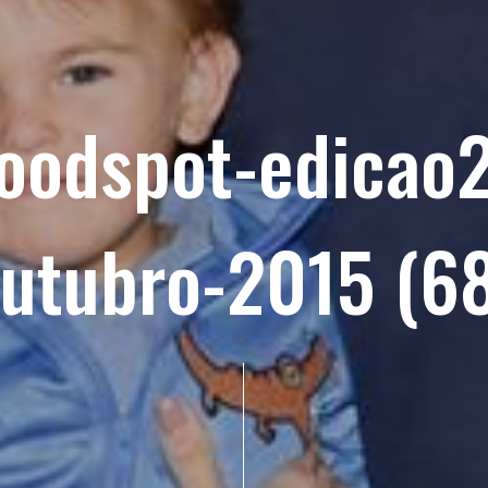
foodspot-edicao2
utubro-2015 (6