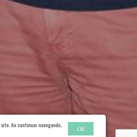
o@nucleofood.com
site. Ao continuar navegando,
OK