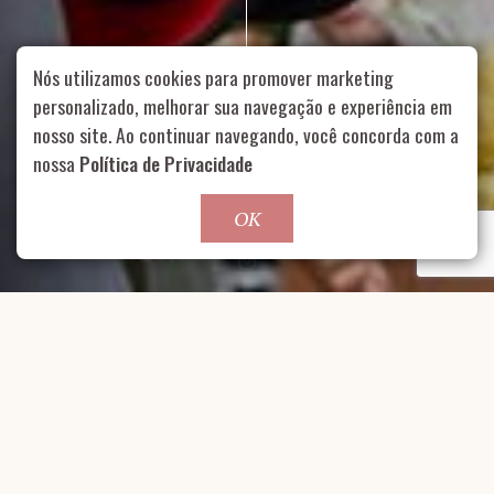
Nós utilizamos cookies para promover marketing
personalizado, melhorar sua navegação e experiência em
nosso site. Ao continuar navegando, você concorda com a
Rua Aurélia, 1714 – Vila Romana, São Paulo – SP
|
55 11
nossa
Política de Privacidade
99178-5848
|
contato@nucleofood.com
Role para continar
OK