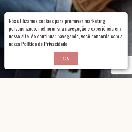
Nós utilizamos cookies para promover marketing
personalizado, melhorar sua navegação e experiência em
nosso site. Ao continuar navegando, você concorda com a
Rua Aurélia, 1714 – Vila Romana, São Paulo – SP
|
55 11
nossa
Política de Privacidade
99178-5848
|
contato@nucleofood.com
Role para continar
OK