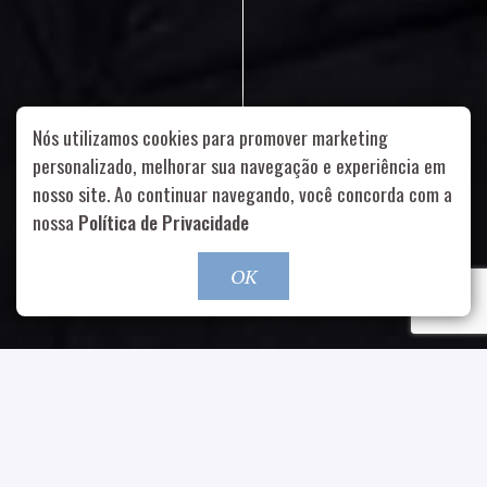
Nós utilizamos cookies para promover marketing
personalizado, melhorar sua navegação e experiência em
nosso site. Ao continuar navegando, você concorda com a
Rua Aurélia, 1714 – Vila Romana, São Paulo – SP
|
55 11
nossa
Política de Privacidade
99178-5848
|
contato@nucleofood.com
Role para continar
OK