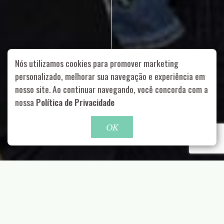
Nós utilizamos cookies para promover marketing
personalizado, melhorar sua navegação e experiência em
nosso site. Ao continuar navegando, você concorda com a
Rua Aurélia, 1714 – Vila Romana, São Paulo – SP
|
55 11
nossa
Política de Privacidade
99178-5848
|
contato@nucleofood.com
Role para continar
OK