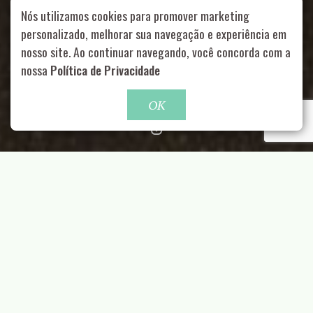
Nós utilizamos cookies para promover marketing
personalizado, melhorar sua navegação e experiência em
nosso site. Ao continuar navegando, você concorda com a
Rua Aurélia, 1714 – Vila Romana, São Paulo – SP
|
55 11
99178-5848
|
contato@nucleofood.com
nossa
Política de Privacidade
Role para continar
OK