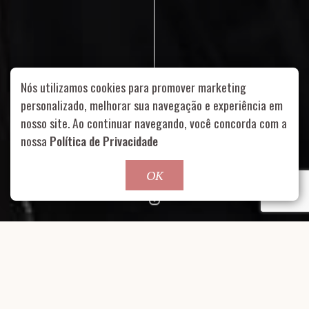
Nós utilizamos cookies para promover marketing
personalizado, melhorar sua navegação e experiência em
nosso site. Ao continuar navegando, você concorda com a
Rua Aurélia, 1714 – Vila Romana, São Paulo – SP
|
55 11
nossa
Política de Privacidade
99178-5848
|
contato@nucleofood.com
Role para continar
OK