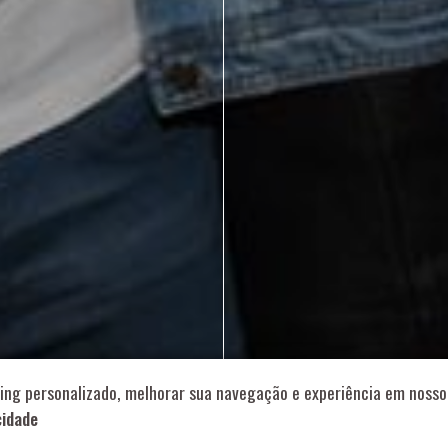
714 – Vila Romana, São Paulo – SP
|
55 11 99178-5848
|
contat
Role para continar
ing personalizado, melhorar sua navegação e experiência em nosso 
cidade