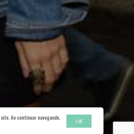
o@nucleofood.com
site. Ao continuar navegando,
OK