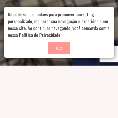
Nós utilizamos cookies para promover marketing
personalizado, melhorar sua navegação e experiência em
nosso site. Ao continuar navegando, você concorda com a
Rua Aurélia, 1714 – Vila Romana, São Paulo – SP
|
55 11
nossa
Política de Privacidade
99178-5848
|
contato@nucleofood.com
Role para continar
OK