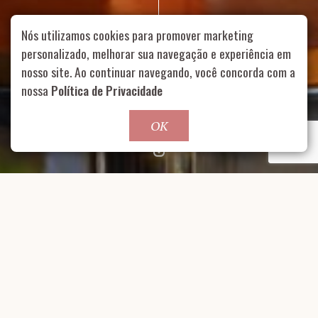
Nós utilizamos cookies para promover marketing
personalizado, melhorar sua navegação e experiência em
nosso site. Ao continuar navegando, você concorda com a
Rua Aurélia, 1714 – Vila Romana, São Paulo – SP
|
55 11
99178-5848
|
contato@nucleofood.com
nossa
Política de Privacidade
Role para continar
OK