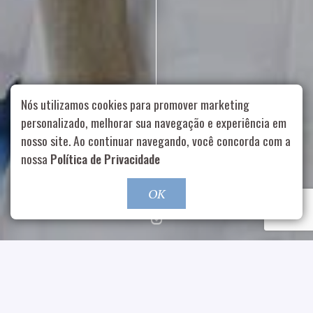
Nós utilizamos cookies para promover marketing
personalizado, melhorar sua navegação e experiência em
nosso site. Ao continuar navegando, você concorda com a
Rua Aurélia, 1714 – Vila Romana, São Paulo – SP
|
55 11
nossa
Política de Privacidade
99178-5848
|
contato@nucleofood.com
Role para continar
OK