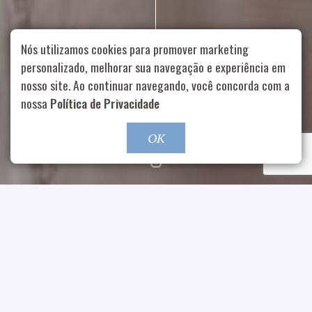
Nós utilizamos cookies para promover marketing
personalizado, melhorar sua navegação e experiência em
nosso site. Ao continuar navegando, você concorda com a
Rua Aurélia, 1714 – Vila Romana, São Paulo – SP
|
55 11
nossa
Política de Privacidade
99178-5848
|
contato@nucleofood.com
Role para continar
OK