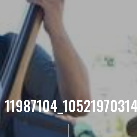
11987104_1052197031