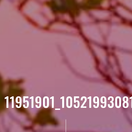
11951901_1052199308