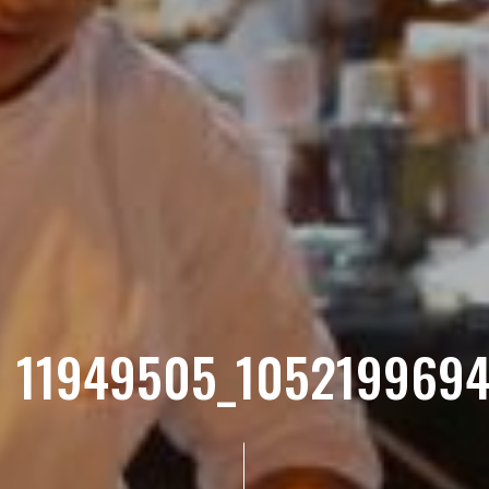
11949505_105219969