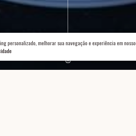
714 – Vila Romana, São Paulo – SP
|
55 11 99178-5848
|
contat
Role para continar
ing personalizado, melhorar sua navegação e experiência em nosso 
cidade