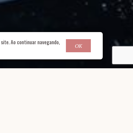
o@nucleofood.com
site. Ao continuar navegando,
OK