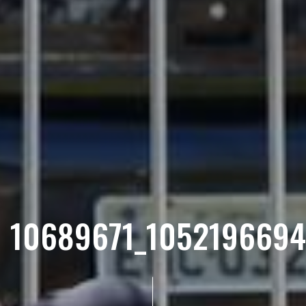
10689671_105219669