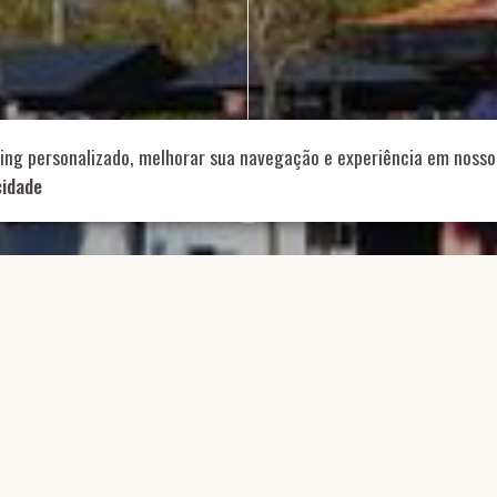
714 – Vila Romana, São Paulo – SP
|
55 11 99178-5848
|
contat
Role para continar
ing personalizado, melhorar sua navegação e experiência em nosso 
cidade