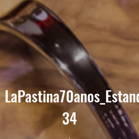
LaPastina70anos_Estan
34