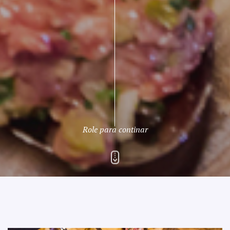
Rua Aurélia, 1714 – Vila Romana, São Paulo – SP
|
99178-5848
|
contato@nucleofood.com
Role para continar